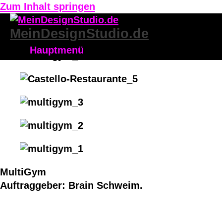
Zum Inhalt springen
MeinDesignStudio.de
Hauptmenü
MultiGym
Auftraggeber: Brain Schweim.